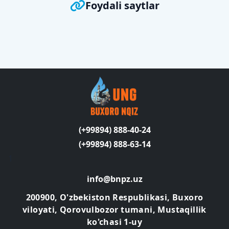
Foydali saytlar
(+99894) 888-40-24
(+99894) 888-63-14
1
info@bnpz.uz
200900, O'zbekiston Respublikasi, Buxoro
viloyati, Qorovulbozor tumani, Mustaqillik
ko'chasi 1-uy