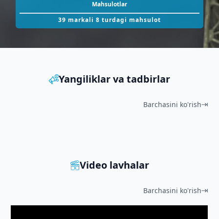
Mahsulotlar
39 markali 8 turdagi mahsulot
Yangiliklar va tadbirlar
Barchasini ko'rish
Video lavhalar
Barchasini ko'rish