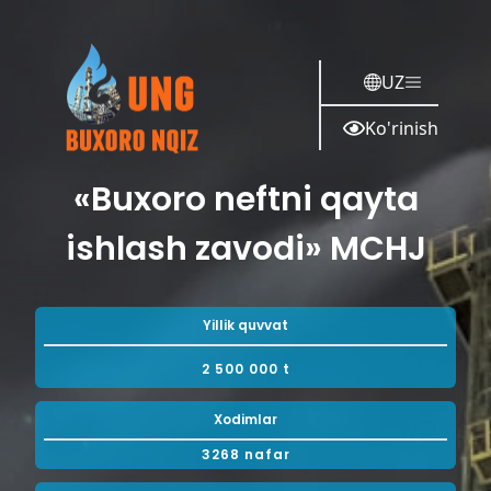
UZ
Ko'rinish
«Buxoro neftni qayta
ishlash zavodi» MCHJ
Yillik quvvat
2 500 000 t
Xodimlar
3268 nafar